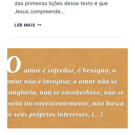
das primeiras lições desse texto é que
Jesus compreende…
QUAIS
LER MAIS
LIÇÕES
PODEMOS
APRENDER
COM
MATEUS
11:28?