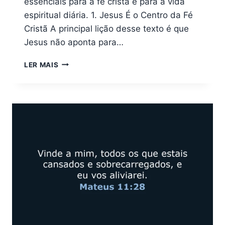
essenciais para a fé cristã e para a vida
espiritual diária. 1. Jesus É o Centro da Fé
Cristã A principal lição desse texto é que
Jesus não aponta para…
QUAIS
LER MAIS
LIÇÕES
PODEMOS
APRENDER
COM
JOÃO
14:6?