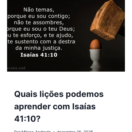
8:31?
VERSÍCULOS
Quais lições podemos
aprender com Isaías
41:10?
Por
Milena Andrade
dezembro 16, 2025