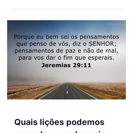
LIÇÕES
PODEMOS
APRENDER
COM
MATEUS
28:19–
20?
VERSÍCULOS
Quais lições podemos