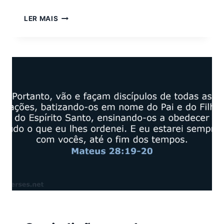
QUAIS
LER MAIS
LIÇÕES
PODEMOS
APRENDER
COM
1
CORÍNTIOS
13:4–
7?
VERSÍCULOS